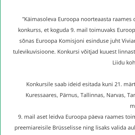
”Käimasoleva Euroopa noorteaasta raames on
konkurss, et koguda 9. mail toimuvaks Euroopa
sõnas Euroopa Komisjoni esinduse juht Vivi
tulevikuvisioone. Konkursi võitjad kuuest linna
Liidu koh
Konkursile saab ideid esitada kuni 21. märt
Kuressaares, Pärnus, Tallinnas, Narvas, T
m
9. mail aset leidva Euroopa päeva raames toim
preemiareisile Brüsselisse ning lisaks valida 