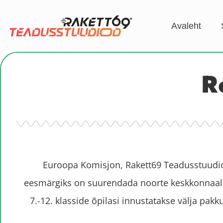
Avaleht
R
Euroopa Komisjon, Rakett69 Teadusstuudiod
eesmärgiks on suurendada noorte keskkonnaala
7.-12. klasside õpilasi innustatakse välja p