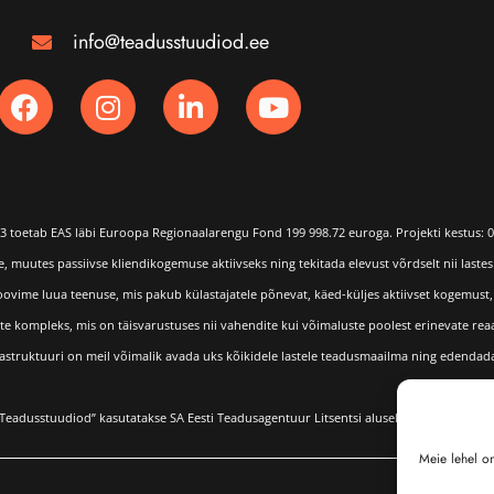
info@teadusstuudiod.ee
3 toetab EAS läbi Euroopa Regionaalarengu Fond 199 998.72 euroga. Projekti kestus: 0
muutes passiivse kliendikogemuse aktiivseks ning tekitada elevust võrdselt nii lastes 
 Soovime luua teenuse, mis pakub külastajatele põnevat, käed-küljes aktiivset kogemust
 kompleks, mis on täisvarustuses nii vahendite kui võimaluste poolest erinevate reaal-
rastruktuuri on meil võimalik avada uks kõikidele lastele teadusmaailma ning edendad
Teadusstuudiod” kasutatakse SA Eesti Teadusagentuur Litsentsi alusel.
Meie lehel o