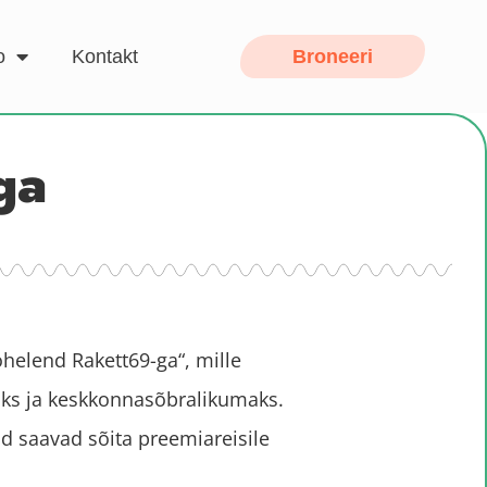
o
Kontakt
Broneeri
ga
helend Rakett69-ga“, mille
ks ja keskkonnasõbralikumaks.
d saavad sõita preemiareisile