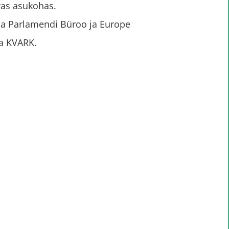
vas asukohas.
pa Parlamendi Büroo ja Europe
ja KVARK.