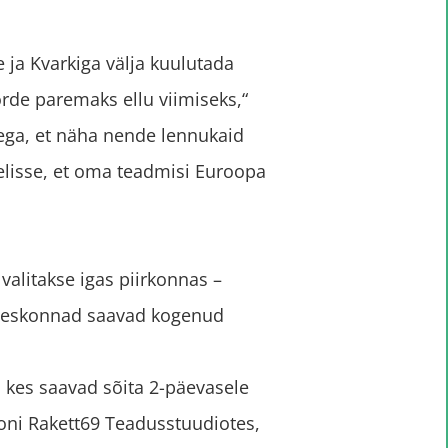
ja Kvarkiga välja kuulutada
örde paremaks ellu viimiseks,“
ega, et näha nende lennukaid
selisse, et oma teadmisi Euroopa
valitakse igas piirkonnas –
 meeskonnad saavad kogenud
, kes saavad sõita 2-päevasele
ooni Rakett69 Teadusstuudiotes,