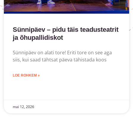
Sünnipäev – pidu täis teadusteatrit
ja õhupallidiskot
Sünnipäev on alati tore! Eriti tore on see aga
siis, kui saad tähtsat päeva tähistada koos
LOE ROHKEM »
mai 12, 2026