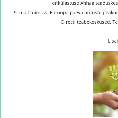
erikülastuse Ahhaa teaduskes
9. mail toimuva Euroopa päeva ürituste peako
Directi teabekeskused. T
Lisa