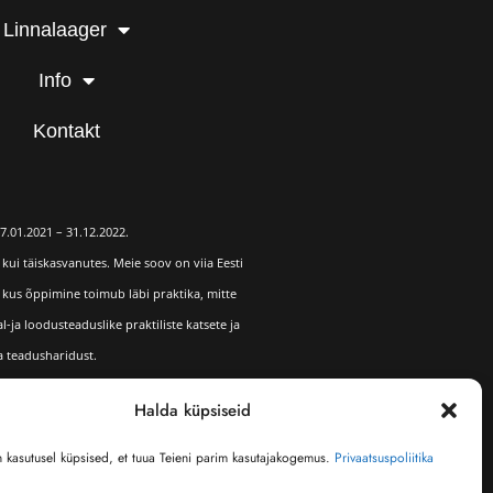
Linnalaager
Info
Kontakt
7.01.2021 – 31.12.2022.
kui täiskasvanutes. Meie soov on viia Eesti
, kus õppimine toimub läbi praktika, mitte
ja loodusteaduslike praktiliste katsete ja
a teadusharidust.
Halda küpsiseid
n kasutusel küpsised, et tuua Teieni parim kasutajakogemus.
Privaatsuspoliitika