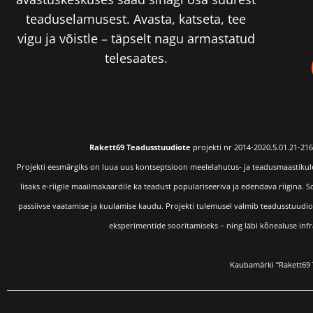
teaduselamusest. Avasta, katseta, tee
vigu ja võistle – täpselt nagu armastatud
telesaates.
Rakett69 Teadusstuudiote
projekti nr 2014-2020.5.01.21-216
Projekti eesmärgiks on luua uus kontseptsioon meelelahutus- ja teadusmaastikule, 
lisaks e-riigile maailmakaardile ka teadust populariseeriva ja edendava riigina.
passiivse vaatamise ja kuulamise kaudu. Projekti tulemusel valmib teadusstuudiote
eksperimentide sooritamiseks – ning läbi kõnealuse inf
Kaubamärki “Rakett69 