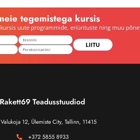
meie tegemistega kursis
le kursis uute programmide, eriürituste ning muu põne
LIITU
Rakett69 Teadusstuudiod
Valukoja 12, Ülemiste City, Tallinn, 11415
+372 5855 8933