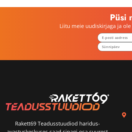
Püsi 
Liitu meie uudiskirjaga ja o
Rakett69 Teadusstuudiod haridus-
avastuskeskuses saad sinagi osa suurest