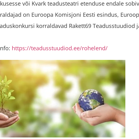
kusesse või Kvark teadusteatri etenduse endale sobi
rraldajad on Euroopa Komisjoni Eesti esindus, Euroo
eaduskonkursi korraldavad Rakett69 Teadusstuudiod 
info:
https://teadusstuudiod.ee/rohelend/