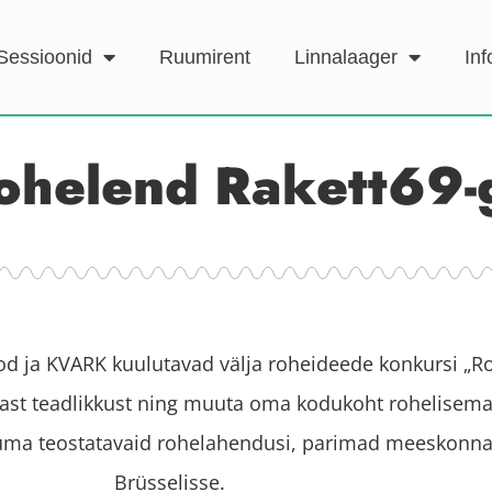
Sessioonid
Ruumirent
Linnalaager
Inf
ohelend Rakett69-
 ja KVARK kuulutavad välja roheideede konkursi „Ro
st teadlikkust ning muuta oma kodukoht rohelisema
akkuma teostatavaid rohelahendusi, parimad meeskonna
Brüsselisse.