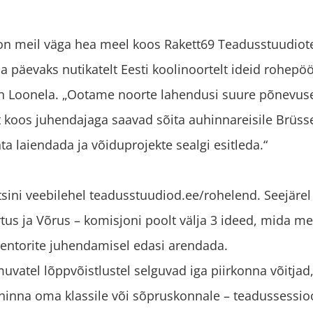
 meil väga hea meel koos Rakett69 Teadusstuudiote 
 päevaks nutikatelt Eesti koolinoortelt ideid rohepö
an Loonela. „Ootame noorte lahendusi suure põnevus
st koos juhendajaga saavad sõita auhinnareisile Brüs
ta laiendada ja võiduprojekte sealgi esitleda.“
sini veebilehel teadusstuudiod.ee/rohelend. Seejärel 
artus ja Võrus – komisjoni poolt välja 3 ideed, mida
entorite juhendamisel edasi arendada.
uvatel lõppvõistlustel selguvad iga piirkonna võitjad
auhinna oma klassile või sõpruskonnale – teadussessi